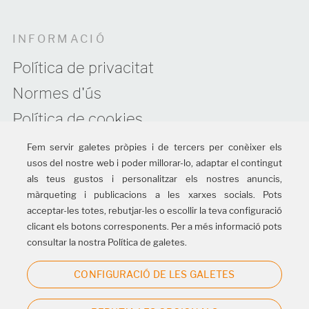
INFORMACIÓ
Política de privacitat
Normes d'ús
Política de cookies
Informació legal
Fem servir galetes pròpies i de tercers per conèixer els
usos del nostre web i poder millorar-lo, adaptar el contingut
Política de Cadena de Custodia FSC®
als teus gustos i personalitzar els nostres anuncis,
màrqueting i publicacions a les xarxes socials. Pots
acceptar-les totes, rebutjar-les o escollir la teva configuració
SEGUEIX-NOS
clicant els botons corresponents. Per a més informació pots
consultar la nostra Política de galetes.
CONFIGURACIÓ DE LES GALETES